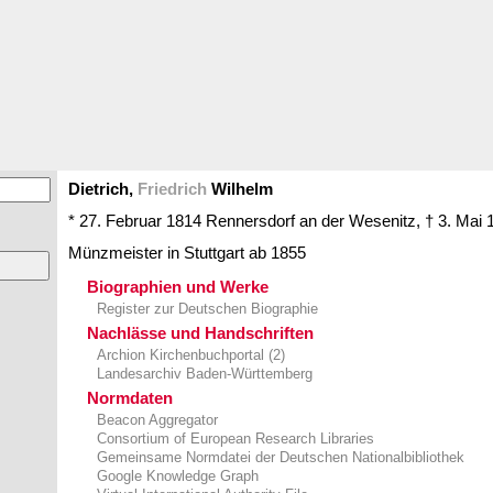
Dietrich,
Friedrich
Wilhelm
* 27. Februar 1814
Rennersdorf an der Wesenitz,
† 3. Mai 
Münzmeister in
Stuttgart
ab 1855
Biographien und Werke
Register zur Deutschen Biographie
Nachlässe und Handschriften
Archion Kirchenbuchportal (2)
Landesarchiv Baden-Württemberg
Normdaten
Beacon Aggregator
Consortium of European Research Libraries
Gemeinsame Normdatei der Deutschen Nationalbibliothek
Google Knowledge Graph