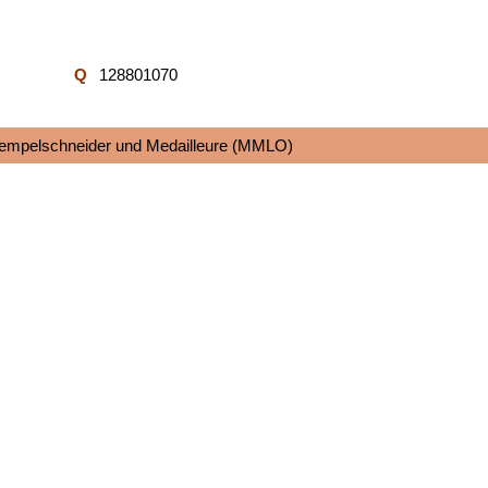
Q
128801070
tempelschneider und Medailleure (MMLO)