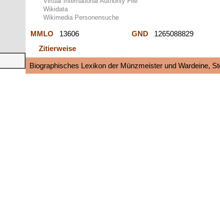
Virtual International Authority File
Wikidata
Wikimedia Personensuche
MMLO
13606
GND
1265088829
Zitierweise
Biographisches Lexikon der Münzmeister und Wardeine, S