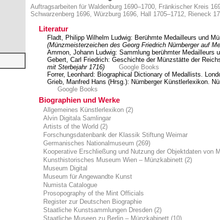
Auftragsarbeiten für
Waldenburg 1690–1700,
Fränkischer Kreis 16
Schwarzenberg 1696,
Würzburg 1696,
Hall 1705–1712,
Rieneck 1
Literatur
Fladt, Philipp Wilhelm Ludwig: Berühmte Medailleurs und Mü
(Münzmeisterzeichen des Georg Friedrich Nürnberger auf Me
Ammon, Johann Ludwig: Sammlung berühmter Medailleurs u
Gebert, Carl Friedrich: Geschichte der Münzstätte der Reic
mit Sterbejahr 1716)
Google Books
Forrer, Leonhard: Biographical Dictionary of Medallists. Lond
Grieb, Manfred Hans (Hrsg.): Nürnberger Künstlerlexikon. N
Google Books
Biographien und Werke
Allgemeines Künstlerlexikon (2)
Alvin Digitala Samlingar
Artists of the World (2)
Forschungsdatenbank der Klassik Stiftung Weimar
Germanisches Nationalmuseum (269)
Kooperative Erschließung und Nutzung der Objektdaten von
Kunsthistorisches Museum Wien – Münzkabinett (2)
Museum Digital
Museum für Angewandte Kunst
Numista Catalogue
Prosopography of the Mint Officials
Register zur Deutschen Biographie
Staatliche Kunstsammlungen Dresden (2)
Staatliche Museen zu Berlin – Münzkabinett (10)