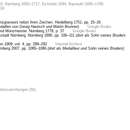
93,
Bamberg 1693–1717,
Eichstätt 1694,
Bayreuth 1695–1708,
719
nzgraveurs nebst ihren Zeichen. Heidelberg 1751,
pp. 25–26
daillen von Georg Hautsch und Martin Brunner)
Google Books
nd Münzmeister. Nürnberg 1778,
p. 37
Google Books
hsstadt Nürnberg. Nürnberg 1890,
pp. 106–111
(dort als Sohn seines Bruders
on 1909, vol. 4,
pp. 289–292
Internet Archive
ürnberg 2007,
pp. 1085–1086
(dort als Medailleur und Sohn seines Bruders)
 Münzsammlungen (56)